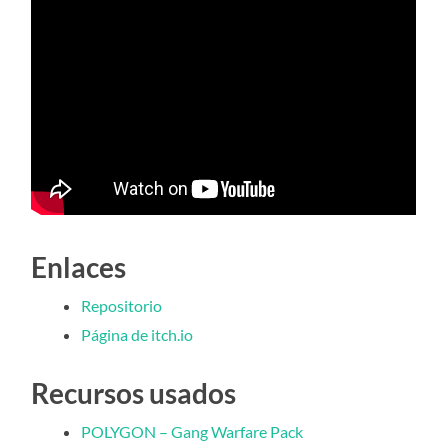
Enlaces
Repositorio
Página de itch.io
Recursos usados
POLYGON – Gang Warfare Pack