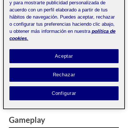
Programación de
Pública
y para mostrarte publicidad personalizada de
videojuegos 3D
acuerdo con un perfil elaborado a partir de tus
hábitos de navegación. Puedes aceptar, rechazar
¡Hola! Os dejo mi entrega para la última práctica de
o configurar tus preferencias haciendo clic abajo,
Programación 3D.
u obtener más información en nuestra
política de
cookies.
El juego es una modificación de la PEC 3 añadiendo los
puntos extras y extendiendo el poblado dónde se
Aceptar
desarrollaba la acción para incluir todos los puntos
necesarios.
Rechazar
En el readme del repositorio está ampliada la
documentación con toda la información sobre las
decisiones tomadas a la hora de diseñar el juego por lo
Configurar
que si alguien quiere echarle un ojo y sigue privado
podéis darme un toque
Gameplay